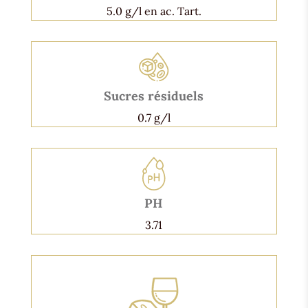
5.0 g/l en ac. Tart.
Sucres résiduels
0.7 g/l
PH
3.71