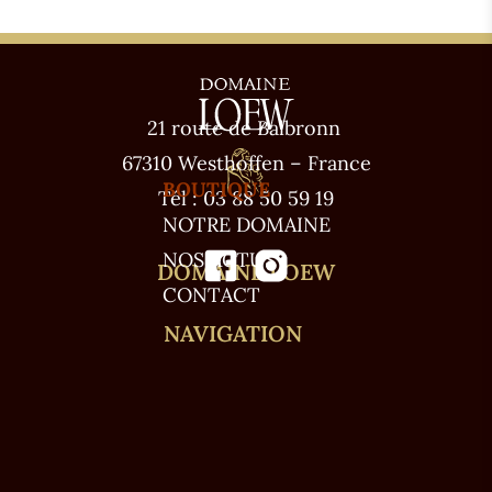
21 route de Balbronn
67310 Westhoffen – France
BOUTIQUE
Tél : 03 88 50 59 19
NOTRE DOMAINE
NOS ACTUS
DOMAINE LOEW
CONTACT
NAVIGATION