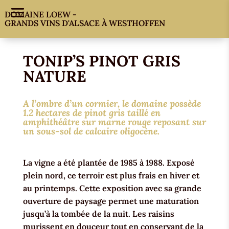
DOMAINE LOEW -
GRANDS VINS D'ALSACE À WESTHOFFEN
TONIP’S PINOT GRIS
NATURE
A l’ombre d’un cormier, le domaine possède
1.2 hectares de pinot gris taillé en
amphithéâtre sur marne rouge reposant sur
un sous-sol de calcaire oligocène.
La vigne a été plantée de 1985 à 1988. Exposé
plein nord, ce terroir est plus frais en hiver et
au printemps. Cette exposition avec sa grande
ouverture de paysage permet une maturation
jusqu’à la tombée de la nuit. Les raisins
murissent en douceur tout en conservant de la